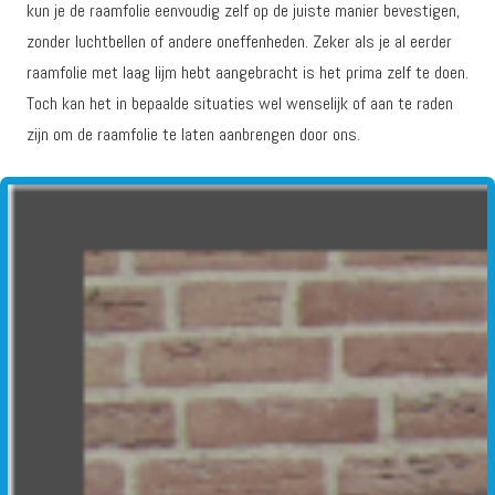
kun je de raamfolie eenvoudig zelf op de juiste manier bevestigen,
zonder luchtbellen of andere oneffenheden. Zeker als je al eerder
raamfolie met laag lijm hebt aangebracht is het prima zelf te doen.
Toch kan het in bepaalde situaties wel wenselijk of aan te raden
zijn om de raamfolie te laten aanbrengen door ons.