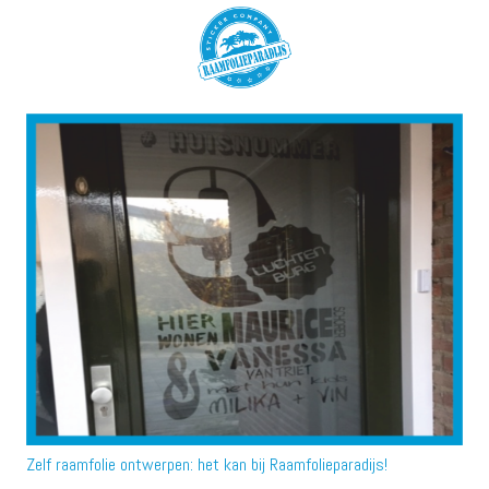
Zelf raamfolie ontwerpen: het kan bij Raamfolieparadijs!